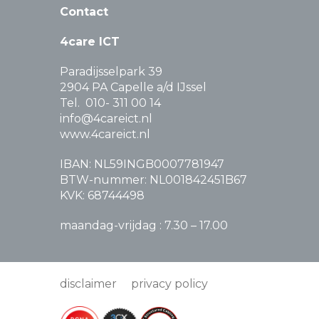
Contact
4care ICT
Paradijsselpark 39
2904 PA Capelle a/d IJssel
Tel. 010- 311 00 14
info@4careict.nl
www.4careict.nl
IBAN: NL59INGB0007781947
BTW-nummer: NL001842451B67
KVK: 68744498
maandag-vrijdag : 7.30 – 17.00
disclaimer
privacy policy